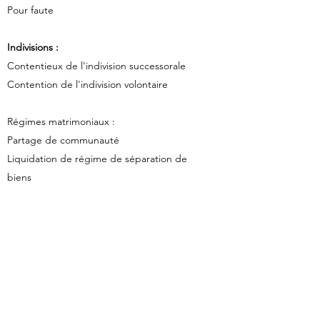
Pour faute
Indivisions :
Contentieux de l'indivision successorale
Contention de l'indivision volontaire
Régimes matrimoniaux :
Partage de communauté
Liquidation de régime de séparation de
biens
Filiation :
Contentieux de l'autorité parentale
Pension alimentaire
Droit de visite et d'hébergement